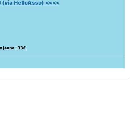
 (via HelloAsso) <<<<
e jeune : 33€