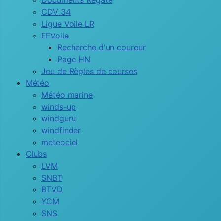
Documents Régate
CDV 34
Ligue Voile LR
FFVoile
Recherche d'un coureur
Page HN
Jeu de Règles de courses
Météo
Météo marine
winds-up
windguru
windfinder
meteociel
Clubs
LVM
SNBT
BTVD
YCM
SNS