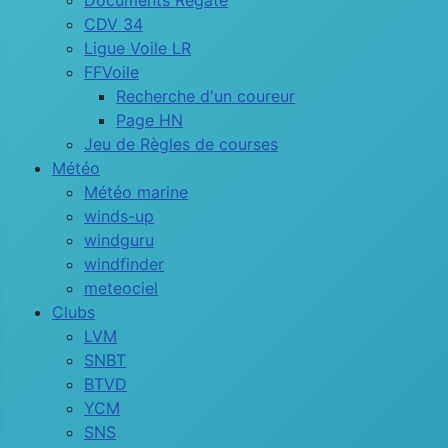
Documents Régate
CDV 34
Ligue Voile LR
FFVoile
Recherche d'un coureur
Page HN
Jeu de Règles de courses
Météo
Météo marine
winds-up
windguru
windfinder
meteociel
Clubs
LVM
SNBT
BTVD
YCM
SNS