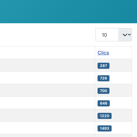
Afficher #
Clics
287
726
700
646
1220
1493