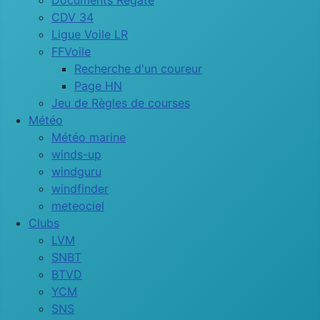
Documents Régate
CDV 34
Ligue Voile LR
FFVoile
Recherche d'un coureur
Page HN
Jeu de Règles de courses
Météo
Météo marine
winds-up
windguru
windfinder
meteociel
Clubs
LVM
SNBT
BTVD
YCM
SNS