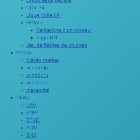
Documents Régate
CDV 34
Ligue Voile LR
FFVoile
Recherche d'un coureur
Page HN
Jeu de Règles de courses
Météo
Météo marine
winds-up
windguru
windfinder
meteociel
Clubs
LVM
SNBT
BTVD
YCM
SNS