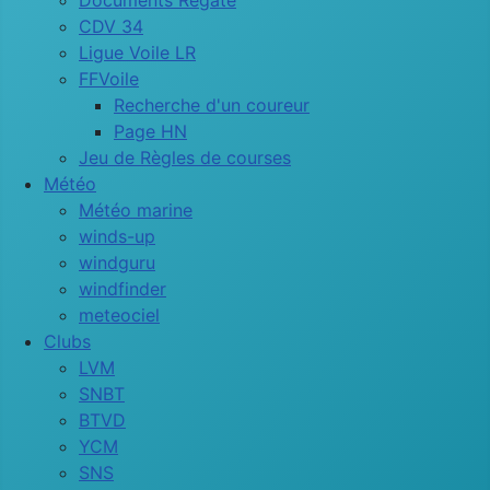
Documents Régate
CDV 34
Ligue Voile LR
FFVoile
Recherche d'un coureur
Page HN
Jeu de Règles de courses
Météo
Météo marine
winds-up
windguru
windfinder
meteociel
Clubs
LVM
SNBT
BTVD
YCM
SNS