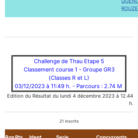
QUENOT
ROUZE
Challenge de Thau Etape 5
Classement course 1 - Groupe GR3
(Classes R et L)
03/12/2023 à 11:49 h. - Parcours : 2.74 M
Edition du Résultat du lundi 4 décembre 2023 à 12.44
h.
21 inscrits
Rgs
Pts
Ident
Serie
Concurrents