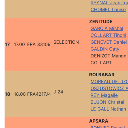
REYNAL Jean-fra
CHOMEL Louise
ZENITUDE
GARCIA Michel
COLLART Tihoni
SELECTION
GENEVET Daniel
17
17.00
FRA 33109
GALDIN Caty
DENIZOT Manon
COLLART
ROI BABAR
MOREAU DE LIZ
OSZUSTOWICZ A
J 24
18
18.00
FRA4217J4
REY Magalie
BUJON Christel
LE GALL Nathan
APSARA
BONNET Pascal