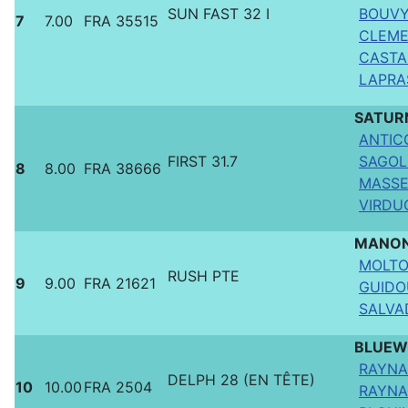
SUN FAST 32 I
BOUVY 
7
7.00
FRA 35515
CLEME
CASTAN
LAPRAS
SATUR
ANTIC
FIRST 31.7
SAGOLS
8
8.00
FRA 38666
MASSE
VIRDUC
MANO
MOLTO 
RUSH PTE
9
9.00
FRA 21621
GUIDOU
SALVA
BLUEW
RAYNAU
DELPH 28 (EN TÊTE)
10
10.00
FRA 2504
RAYNA