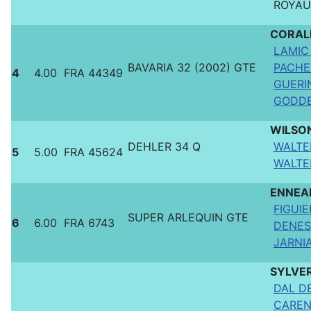
ROYAUX
CORAL
LAMIC
BAVARIA 32 (2002) GTE
PACHE
4
4.00
FRA 44349
GUERIN
GODDE
WILSO
DEHLER 34 Q
WALTER
5
5.00
FRA 45624
WALTER
ENNEA
FIGUIE
SUPER ARLEQUIN GTE
6
6.00
FRA 6743
DENES
JARNIA
SYLVE
DAL DE
CAREN