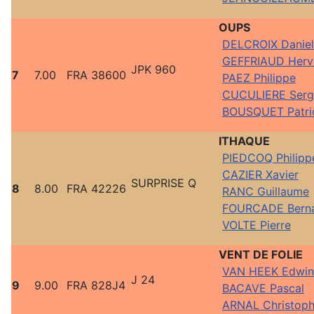
OUPS
DELCROIX Daniel
GEFFRIAUD Herv
JPK 960
7
7.00
FRA 38600
PAEZ Philippe
CUCULIERE Serg
BOUSQUET Patri
ITHAQUE
PIEDCOQ Philipp
CAZIER Xavier
SURPRISE Q
8
8.00
FRA 42226
RANC Guillaume
FOURCADE Bern
VOLTE Pierre
VENT DE FOLIE
VAN HEEK Edwin
J 24
9
9.00
FRA 828J4
BACAVE Pascal
ARNAL Christop