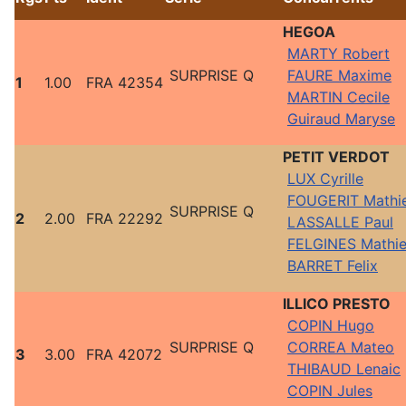
HEGOA
MARTY Robert
SURPRISE Q
FAURE Maxime
1
1.00
FRA 42354
MARTIN Cecile
Guiraud Maryse
PETIT VERDOT
LUX Cyrille
FOUGERIT Mathi
SURPRISE Q
2
2.00
FRA 22292
LASSALLE Paul
FELGINES Mathi
BARRET Felix
ILLICO PRESTO
COPIN Hugo
SURPRISE Q
CORREA Mateo
3
3.00
FRA 42072
THIBAUD Lenaic
COPIN Jules