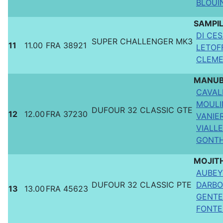
BLOUIN
SAMPI
DI CES
SUPER CHALLENGER MK3
11
11.00
FRA 38921
LETOFF
CLEME
MANUBE
CAVALI
MOULIN
DUFOUR 32 CLASSIC GTE
12
12.00
FRA 37230
VANIE
VIALLE
GONTH
MOJIT
AUBEY 
DUFOUR 32 CLASSIC PTE
DARBO
13
13.00
FRA 45623
GENTE
FONTEN