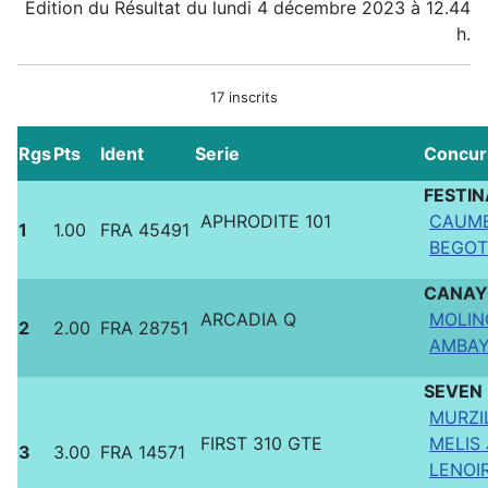
Edition du Résultat du lundi 4 décembre 2023 à 12.44
h.
17 inscrits
Rgs
Pts
Ident
Serie
Concur
FESTIN
APHRODITE 101
CAUMEI
1
1.00
FRA 45491
BEGOT 
CANAYO
ARCADIA Q
MOLINO
2
2.00
FRA 28751
AMBAY
SEVEN
MURZIL
FIRST 310 GTE
MELIS 
3
3.00
FRA 14571
LENOIR