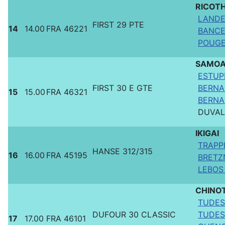
RICOT
LANDE
FIRST 29 PTE
14
14.00
FRA 46221
BANCE
POUGET
SAMO
ESTUP
FIRST 30 E GTE
BERNA
15
15.00
FRA 46321
BERNA
DUVAL
IKIGAI
TRAPP
HANSE 312/315
16
16.00
FRA 45195
BRETZN
LEBOS 
CHINO
TUDESQ
DUFOUR 30 CLASSIC
TUDES
17
17.00
FRA 46101