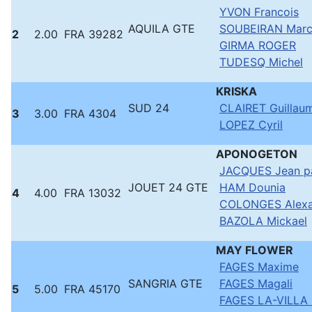
YVON Francois
AQUILA GTE
SOUBEIRAN Mar
2
2.00
FRA 39282
GIRMA ROGER
TUDESQ Michel
KRISKA
SUD 24
CLAIRET Guillau
3
3.00
FRA 4304
LOPEZ Cyril
APONOGETON
JACQUES Jean p
JOUET 24 GTE
HAM Dounia
4
4.00
FRA 13032
COLONGES Alexa
BAZOLA Mickael
MAY FLOWER
FAGES Maxime
SANGRIA GTE
FAGES Magali
5
5.00
FRA 45170
FAGES LA-VILLA 