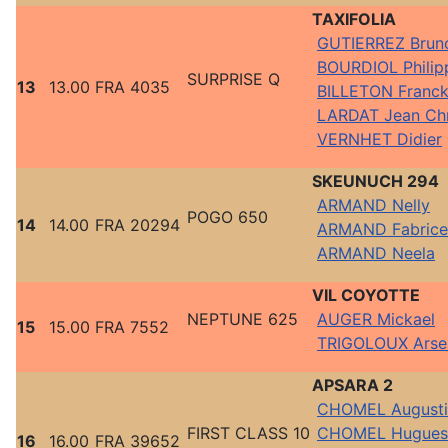
TAXIFOLIA
GUTIERREZ Brun
BOURDIOL Philip
SURPRISE Q
13
13.00
FRA 4035
BILLETON Franc
LARDAT Jean Chr
VERNHET Didier
SKEUNUCH 294
ARMAND Nelly
POGO 650
14
14.00
FRA 20294
ARMAND Fabrice
ARMAND Neela
VIL COYOTTE
NEPTUNE 625
AUGER Mickael
15
15.00
FRA 7552
TRIGOLOUX Arse
APSARA 2
CHOMEL Augusti
FIRST CLASS 10
CHOMEL Hugues
16
16.00
FRA 39652