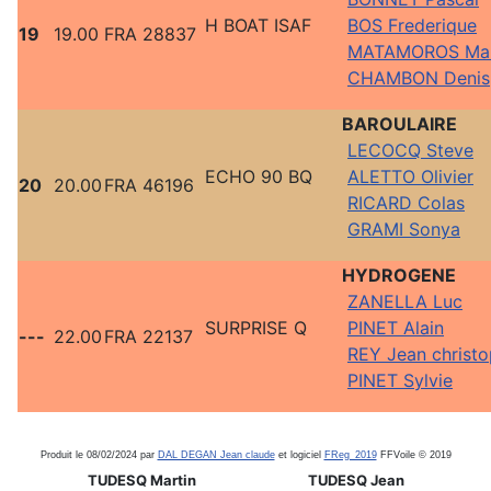
H BOAT ISAF
BOS Frederique
19
19.00
FRA 28837
MATAMOROS Mar
CHAMBON Denis
BAROULAIRE
LECOCQ Steve
ECHO 90 BQ
ALETTO Olivier
20
20.00
FRA 46196
RICARD Colas
GRAMI Sonya
HYDROGENE
ZANELLA Luc
SURPRISE Q
PINET Alain
---
22.00
FRA 22137
REY Jean christ
PINET Sylvie
Produit le 08/02/2024 par
DAL DEGAN Jean claude
et logiciel
FReg_2019
FFVoile © 2019
TUDESQ Martin
TUDESQ Jean