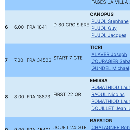
FAGES LA VILLA 
CANOPUS
PUJOL Stephane
D 80 CROISIÈRE
6
6.00
FRA 1841
PUJOL Guy
PUJOL Jacques
TICRI
ALAVER Joseph
START 7 GTE
7
7.00
FRA 34526
COURAGIER Seba
GUNDEL Michael
EMISSA
POMATHIOD Laur
FIRST 22 QR
RAOUL Nicolas
8
8.00
FRA 18873
POMATHIOD Laur
DOUILLET Jean l
RAPATON
JOUET 24 GTE
CHATAGNER Rob
9
9.00
FRA 45401