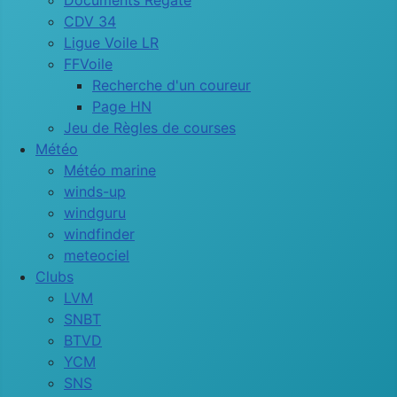
Documents Régate
CDV 34
Ligue Voile LR
FFVoile
Recherche d'un coureur
Page HN
Jeu de Règles de courses
Météo
Météo marine
winds-up
windguru
windfinder
meteociel
Clubs
LVM
SNBT
BTVD
YCM
SNS