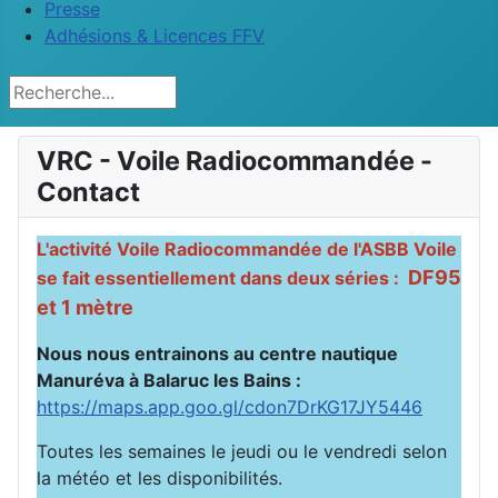
Presse
Adhésions & Licences FFV
Rechercher
VRC - Voile Radiocommandée -
Contact
L'activité Voile Radiocommandée de l'ASBB Voile
DF95
se fait essentiellement dans deux séries :
et 1 mètre
Nous nous entrainons au centre nautique
Manuréva à Balaruc les Bains :
https://maps.app.goo.gl/cdon7DrKG17JY5446
Toutes les semaines le jeudi ou le vendredi selon
la météo et les disponibilités.