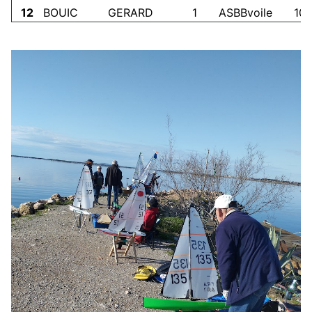
12
BOUIC
GERARD
1
ASBBvoile
10