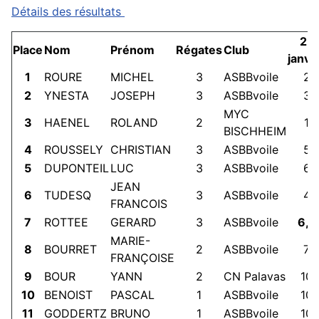
Détails des résultats
25
Place
Nom
Prénom
Régates
Club
janvi
1
ROURE
MICHEL
3
ASBBvoile
2
2
YNESTA
JOSEPH
3
ASBBvoile
3
MYC
3
HAENEL
ROLAND
2
1
BISCHHEIM
4
ROUSSELY
CHRISTIAN
3
ASBBvoile
5
5
DUPONTEIL
LUC
3
ASBBvoile
6
JEAN
6
TUDESQ
3
ASBBvoile
4
FRANCOIS
7
ROTTEE
GERARD
3
ASBBvoile
6,5
MARIE-
8
BOURRET
2
ASBBvoile
7
FRANÇOISE
9
BOUR
YANN
2
CN Palavas
10
10
BENOIST
PASCAL
1
ASBBvoile
10
11
GODDERTZ
BRUNO
1
ASBBvoile
10