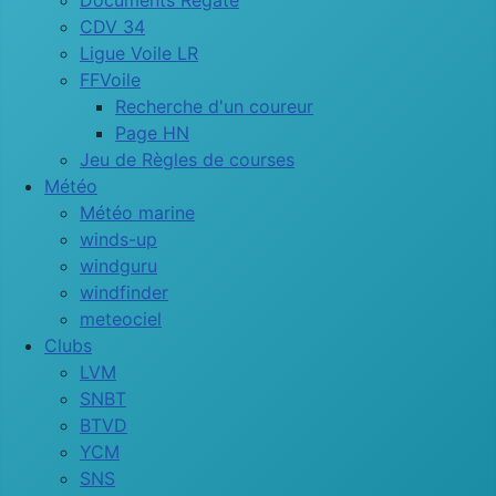
Documents Régate
CDV 34
Ligue Voile LR
FFVoile
Recherche d'un coureur
Page HN
Jeu de Règles de courses
Météo
Météo marine
winds-up
windguru
windfinder
meteociel
Clubs
LVM
SNBT
BTVD
YCM
SNS