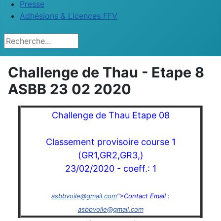
Presse
Adhésions & Licences FFV
Rechercher
Challenge de Thau - Etape 8
ASBB 23 02 2020
Challenge de Thau Etape 08
Classement provisoire course 1
(GR1,GR2,GR3,)
23/02/2020 - coeff.: 1
asbbvoile@gmail.com
">Contact Email :
asbbvoile@gmail.com