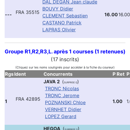
DAL DEGAN Jean claude
BOUVY Didier
FRA 35515
---
16.00
16.00
CLEMENT Sebastien
CASTANO Patrick
LAPRAS Olivier
Groupe R1,R2,R3,L. après 1 courses (1 retenues)
(17 inscrits)
(Cliquez sur les noms soulignés pour accéder à la fiche du coureur)
Rgs
Ident
Concurrents
P Ret
P
JAVA 2
(
)
SURPRISE Q
TRONC Nicolas
TRONC Jerome
FRA 42895
1
1.00
1
POZNANSKI Chloe
VERNHET Didier
LOPEZ Gerard
HEGOA
(
)
SURPRISE Q