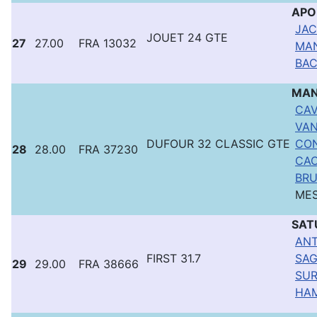
AP
JAC
JOUET 24 GTE
27
27.00
FRA 13032
MAN
BAC
MAN
CAV
VAN
DUFOUR 32 CLASSIC GTE
CO
28
28.00
FRA 37230
CAC
BRU
MES
SAT
ANT
FIRST 31.7
SAG
29
29.00
FRA 38666
SUR
HAM