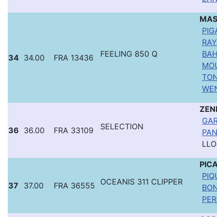
MAS
PIG
RAY
FEELING 850 Q
BAH
34
34.00
FRA 13436
MOU
TON
WEN
ZEN
GAR
SELECTION
36
36.00
FRA 33109
PAN
LLO
PIC
PIQ
OCEANIS 311 CLIPPER
37
37.00
FRA 36555
BON
PER