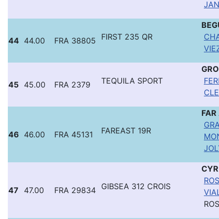
JAN
BEG
FIRST 235 QR
CHA
44
44.00
FRA 38805
VIEZ
GRO
TEQUILA SPORT
FER
45
45.00
FRA 2379
CLE
FAR
GRA
FAREAST 19R
46
46.00
FRA 45131
MON
JOL
CYR
ROS
GIBSEA 312 CROIS
47
47.00
FRA 29834
VIA
ROS