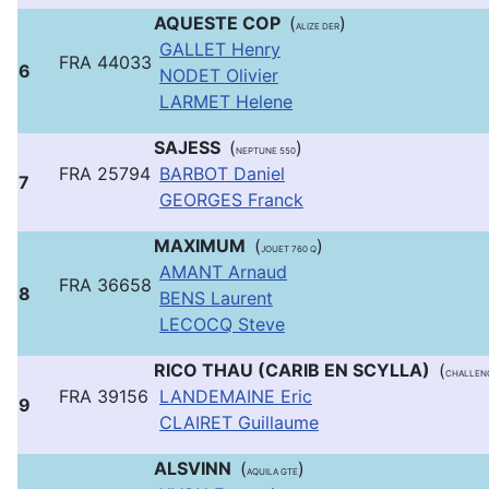
AQUESTE COP
(
)
ALIZE DER
GALLET Henry
FRA 44033
6
NODET Olivier
LARMET Helene
SAJESS
(
)
NEPTUNE 550
FRA 25794
BARBOT Daniel
7
GEORGES Franck
MAXIMUM
(
)
JOUET 760 Q
AMANT Arnaud
FRA 36658
8
BENS Laurent
LECOCQ Steve
RICO THAU (CARIB EN SCYLLA)
(
CHALLEN
FRA 39156
LANDEMAINE Eric
9
CLAIRET Guillaume
ALSVINN
(
)
AQUILA GTE