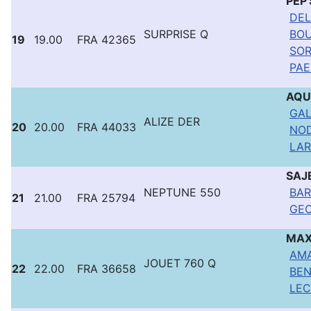
PEP
DEL
SURPRISE Q
BOU
19
19.00
FRA 42365
SOR
PAE
AQU
GAL
ALIZE DER
20
20.00
FRA 44033
NOD
LAR
SAJ
NEPTUNE 550
BAR
21
21.00
FRA 25794
GEO
MA
AMA
JOUET 760 Q
22
22.00
FRA 36658
BEN
LEC