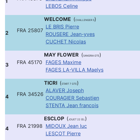
1
LEBOS Celine
WELCOME
(
)
CHALLENGER S
LE BRIS Pierre
FRA 25807
2
ROUSERE Jean-yves
CUCHET Nicolas
MAY FLOWER
(
)
SANGRIA GTE
FRA 45170
FAGES Maxime
3
FAGES LA-VILLA Maelys
TICRI
(
)
START 7 GTE
ALAVER Joseph
FRA 34526
4
COURAGIER Sebastien
STENTA Jean francois
ESCLOP
(
)
JOUET 22 (EL
FRA 21998
MIDOUX Jean luc
4
LESCOT Pierre