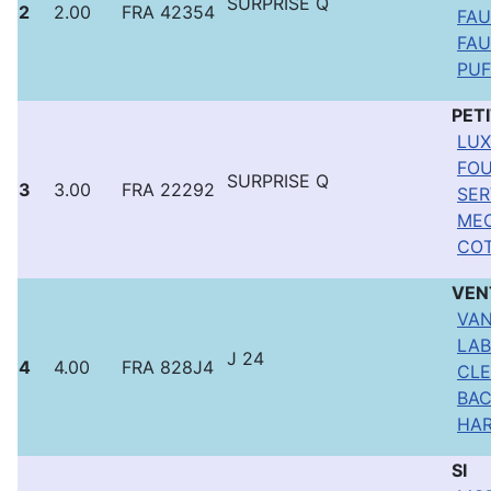
SURPRISE Q
2
2.00
FRA 42354
FAU
FAU
PUF
PET
LUX 
FOU
SURPRISE Q
3
3.00
FRA 22292
SER
MEC
COT
VEN
VAN
LAB
J 24
4
4.00
FRA 828J4
CLE
BAC
HAR
SI