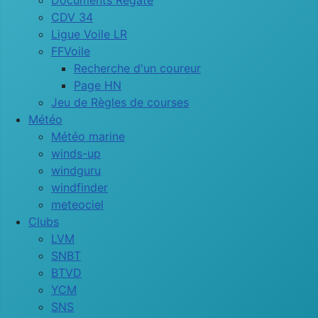
Documents Régate
CDV 34
Ligue Voile LR
FFVoile
Recherche d'un coureur
Page HN
Jeu de Règles de courses
Météo
Météo marine
winds-up
windguru
windfinder
meteociel
Clubs
LVM
SNBT
BTVD
YCM
SNS