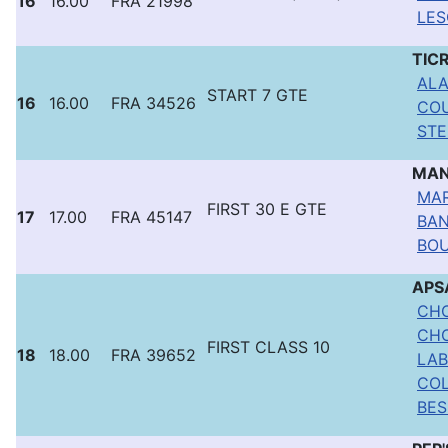
16
16.00
FRA 21998
LES
TIC
ALA
START 7 GTE
16
16.00
FRA 34526
COU
STE
MA
MAR
FIRST 30 E GTE
17
17.00
FRA 45147
BAN
BOU
APS
CHO
CHO
FIRST CLASS 10
18
18.00
FRA 39652
LAB
COL
BES