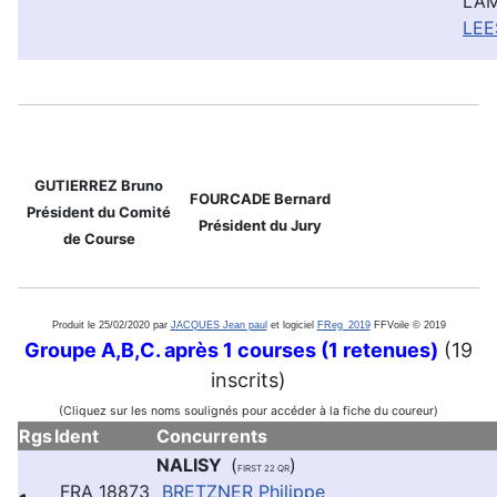
LAM
LEE
GUTIERREZ Bruno
FOURCADE Bernard
Président du Comité
Président du Jury
de Course
Produit le 25/02/2020 par
JACQUES Jean paul
et logiciel
FReg_2019
FFVoile © 2019
Groupe A,B,C. après 1 courses (1 retenues)
(19
inscrits)
(Cliquez sur les noms soulignés pour accéder à la fiche du coureur)
Rgs
Ident
Concurrents
NALISY
(
)
FIRST 22 QR
FRA 18873
BRETZNER Philippe