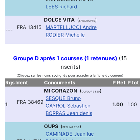
LEES Richard
DOLCE VITA
(
)
SANGRIA PTE
FRA 13415
MARTELLUCCI Andre
---
RODIER Michelle
Groupe D après 1 courses (1 retenues)
(15
inscrits)
(Cliquez sur les noms soulignés pour accéder à la fiche du coureur)
Rgs
Ident
Concurrents
P Ret
P tot
MI CORAZON
(
)
DUFOUR 34 20
SESQUE Bruno
FRA 38469
1
1.00
1.00
CAYROL Sebastien
BORRAS Jean denis
OUPS
(
)
FEELING 32 Q
CAMINADE Jean luc