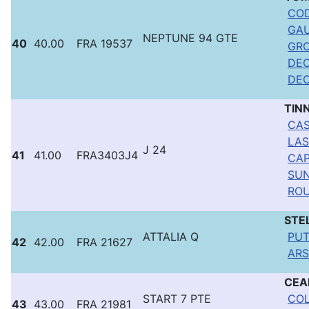
COD
GAU
NEPTUNE 94 GTE
40
40.00
FRA 19537
GRO
DEC
DEC
TIN
CAS
LAS
J 24
41
41.00
FRA3403J4
CAP
SUN
ROU
STE
ATTALIA Q
PUT
42
42.00
FRA 21627
ARS
CEA
START 7 PTE
COL
43
43.00
FRA 21981