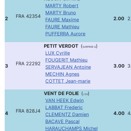
MARTY Robert
MARTY Bruno
FRA 42354
2
2.00
2
FAURE Maxime
FAURE Mathieu
PUFFERRA Aurore
PETIT VERDOT
(
)
SURPRISE Q
LUX Cyrille
FOUGERIT Mathieu
FRA 22292
3
3.00
3
SERVAJEAN Antoine
MECHIN Agnes
COTTET Jean-marie
VENT DE FOLIE
(
)
J 24
VAN HEEK Edwin
LABBAT Frederic
FRA 828J4
4
4.00
4
CLEMENTZ Damien
BACAVE Pascal
HARAUCHAMPS Michel