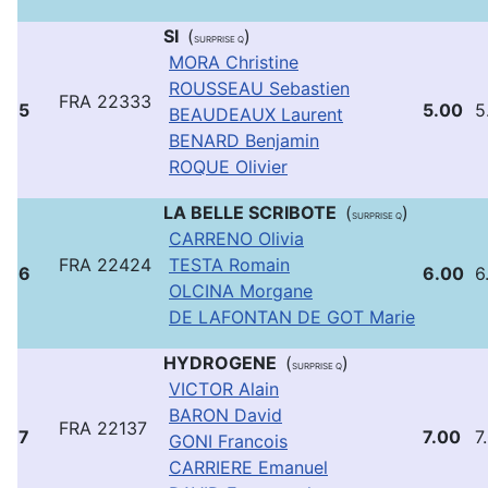
SI
(
)
SURPRISE Q
MORA Christine
ROUSSEAU Sebastien
FRA 22333
5
5.00
5
BEAUDEAUX Laurent
BENARD Benjamin
ROQUE Olivier
LA BELLE SCRIBOTE
(
)
SURPRISE Q
CARRENO Olivia
FRA 22424
TESTA Romain
6
6.00
6
OLCINA Morgane
DE LAFONTAN DE GOT Marie
HYDROGENE
(
)
SURPRISE Q
VICTOR Alain
BARON David
FRA 22137
7
7.00
7
GONI Francois
CARRIERE Emanuel