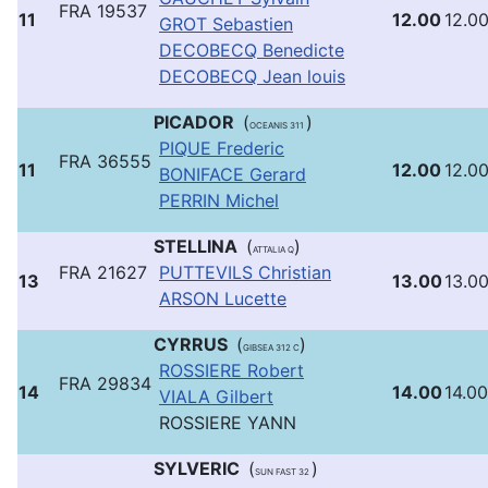
FRA 19537
11
12.00
12.0
GROT Sebastien
DECOBECQ Benedicte
DECOBECQ Jean louis
PICADOR
(
)
OCEANIS 311
PIQUE Frederic
FRA 36555
11
12.00
12.0
BONIFACE Gerard
PERRIN Michel
STELLINA
(
)
ATTALIA Q
FRA 21627
PUTTEVILS Christian
13
13.00
13.0
ARSON Lucette
CYRRUS
(
)
GIBSEA 312 C
ROSSIERE Robert
FRA 29834
14
14.00
14.00
VIALA Gilbert
ROSSIERE YANN
SYLVERIC
(
)
SUN FAST 32