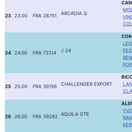
CAN
MOL
ARCADIA Q
23
23.00
FRA 28751
VIN
COL
COM
LEG
J 24
PES
24
24.00
FRA 737J4
BEN
POP
RIC
CHALLENGER EXPORT
LAN
25
25.00
FRA 39156
CLA
ALS
YVO
AQUILA GTE
26
26.00
FRA 39282
RAN
KER