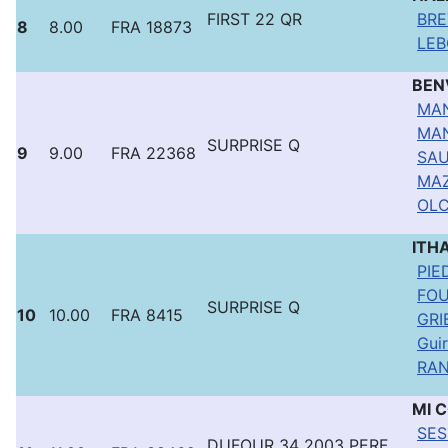
FIRST 22 QR
BRE
8
8.00
FRA 18873
LEB
BEN
MAN
MAN
SURPRISE Q
9
9.00
FRA 22368
SAU
MAZ
OLC
ITH
PIE
FOU
SURPRISE Q
10
10.00
FRA 8415
GRI
Gui
RAN
MI 
SES
DUFOUR 34 2003 PERF