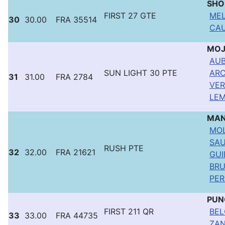
SHO
FIRST 27 GTE
MEL
30
30.00
FRA 35514
CAU
MOJ
AUB
SUN LIGHT 30 PTE
ARC
31
31.00
FRA 2784
VER
LEM
MA
MOL
SAU
RUSH PTE
32
32.00
FRA 21621
GUI
BRU
PER
PUN
FIRST 211 QR
BEL
33
33.00
FRA 44735
ZAN