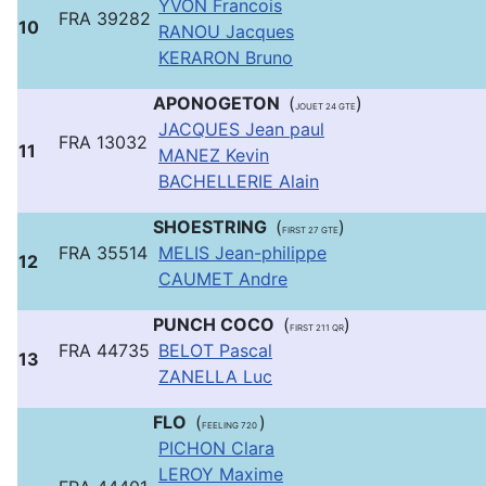
YVON Francois
FRA 39282
10
RANOU Jacques
KERARON Bruno
APONOGETON
(
)
JOUET 24 GTE
JACQUES Jean paul
FRA 13032
11
MANEZ Kevin
BACHELLERIE Alain
SHOESTRING
(
)
FIRST 27 GTE
FRA 35514
MELIS Jean-philippe
12
CAUMET Andre
PUNCH COCO
(
)
FIRST 211 QR
FRA 44735
BELOT Pascal
13
ZANELLA Luc
FLO
(
)
FEELING 720
PICHON Clara
LEROY Maxime