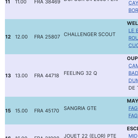
11
11.00
FRA 38469
CAY
BOR
WE
LE B
CHALLENGER SCOUT
12
12.00
FRA 25807
ROU
CUC
OU
CAM
FEELING 32 Q
BAD
13
13.00
FRA 44718
DUM
DE 
MAY
SANGRIA GTE
FAG
15
15.00
FRA 45170
FAG
ESC
JOUET 22 (ELOR) PTE
MID