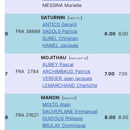
MESSINA Murielle
SATURNIN
(
)
FIRST 31.7
ANTICO Gerard
FRA 38666
SAGOLS Patrick
6
6.00
6.00
SUREL Christian
HAMEL Jacques
MOJITHAU
(
)
SUN LIGHT 30
AUBEY Pascal
FRA 2784
ARCHIMBAUD Patrick
7
7.00
7.00
VERDIER Jean jacques
LEMARCHAND Charlotte
MANON
(
)
RUSH PTE
MOLTO Alain
SAUVEPLANE Emmanuel
FRA 21621
8
8.00
8.00
GUIDOUX Philippe
BRULAY Dominique