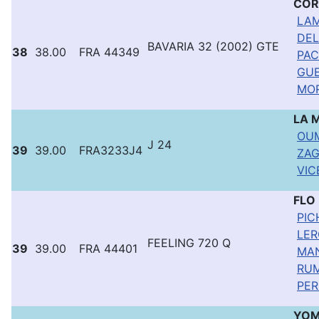
COR
LAM
DEL
BAVARIA 32 (2002) GTE
38
38.00
FRA 44349
PAC
GUE
MOR
LA 
OUM
J 24
39
39.00
FRA3233J4
ZAG
VIC
FLO
PIC
LER
FEELING 720 Q
39
39.00
FRA 44401
MAN
RUM
PER
YO