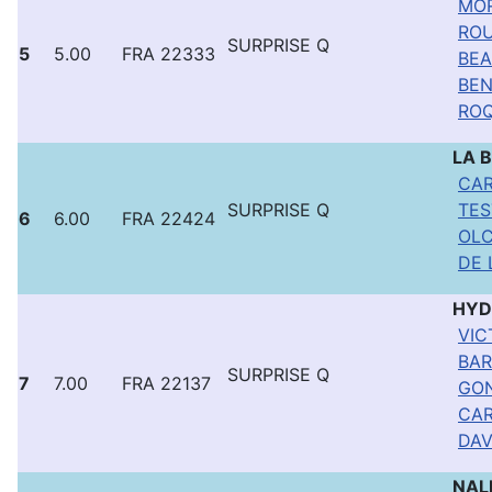
MOR
ROU
SURPRISE Q
5
5.00
FRA 22333
BEA
BEN
ROQ
LA 
CAR
SURPRISE Q
TES
6
6.00
FRA 22424
OLC
DE 
HYD
VIC
BAR
SURPRISE Q
7
7.00
FRA 22137
GON
CAR
DAV
NAL