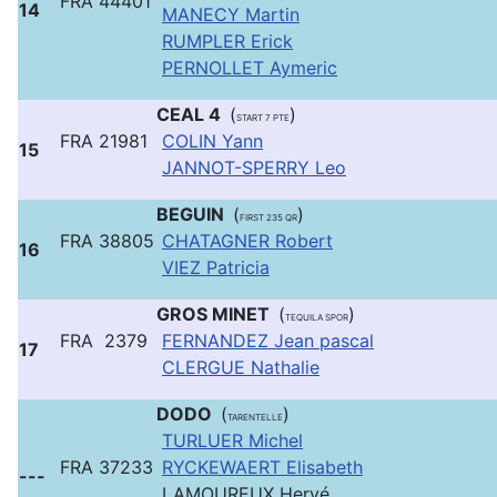
FRA 44401
14
MANECY Martin
RUMPLER Erick
PERNOLLET Aymeric
CEAL 4
(
)
START 7 PTE
FRA 21981
COLIN Yann
15
JANNOT-SPERRY Leo
BEGUIN
(
)
FIRST 235 QR
FRA 38805
CHATAGNER Robert
16
VIEZ Patricia
GROS MINET
(
)
TEQUILA SPOR
FRA 2379
FERNANDEZ Jean pascal
17
CLERGUE Nathalie
DODO
(
)
TARENTELLE
TURLUER Michel
FRA 37233
RYCKEWAERT Elisabeth
---
LAMOUREUX Hervé