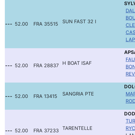
SYL
DAL
BOU
SUN FAST 32 I
---
52.00
FRA 35515
CLE
CAS
LAP
APS
FAU
H BOAT ISAF
---
52.00
FRA 28837
BON
REV
DOL
SANGRIA PTE
MAR
---
52.00
FRA 13415
ROD
DO
TUR
TARENTELLE
RYC
---
52.00
FRA 37233