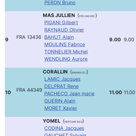
PERON Bruno
MAS JULLIEN
(
)
FEELING 850
PIGANI Gilbert
RAYNAUD Olivier
FRA 13436
BAHUT Alain
9
9.00
9.00
MOULINS Fabrice
TONNELIER Michel
WENDLING Aurore
CORALLIN
(
)
BAVARIA 32 (
LAMIC Jacques
DELPRAT Rene
FRA 44349
10
11.00
11.00
PACHECO Jean marie
GUERIN Alain
MORET Xavier
YOMEL
(
)
NEPTUNE 94 G
CODINA Jacques
GAUCHET Sylvain