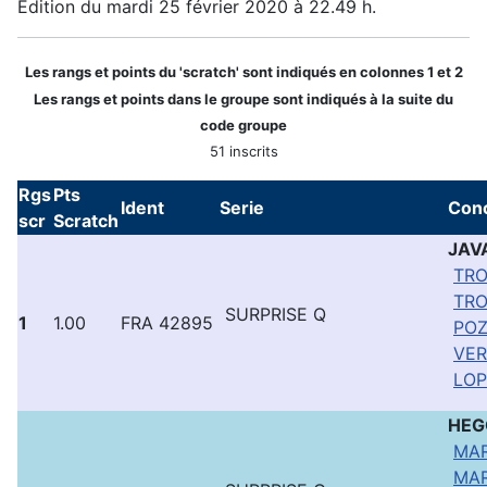
Edition du mardi 25 février 2020 à 22.49 h.
Les rangs et points du 'scratch' sont indiqués en colonnes 1 et 2
Les rangs et points dans le groupe sont indiqués à la suite du
code groupe
51 inscrits
Rgs
Pts
Ident
Serie
Con
scr
Scratch
JAV
TRO
TRO
SURPRISE Q
1
1.00
FRA 42895
POZ
VER
LOP
HE
MAR
MAR