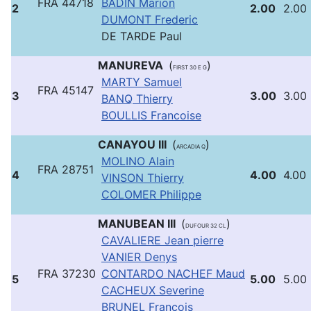
FRA 44718
BADIN Marion
2
2.00
2.00
DUMONT Frederic
DE TARDE Paul
MANUREVA
(
)
FIRST 30 E G
MARTY Samuel
FRA 45147
3
3.00
3.00
BANQ Thierry
BOULLIS Francoise
CANAYOU III
(
)
ARCADIA Q
MOLINO Alain
FRA 28751
4
4.00
4.00
VINSON Thierry
COLOMER Philippe
MANUBEAN III
(
)
DUFOUR 32 CL
CAVALIERE Jean pierre
VANIER Denys
FRA 37230
CONTARDO NACHEF Maud
5
5.00
5.00
CACHEUX Severine
BRUNEL Francois