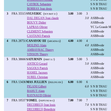
CAYROL Sebastien
S N B THAU
BORRAS Jean denis
S N B THAU
3
FRA 35515
SYLVERIC
(
)
3.00
3.00
3
SUN FAST 32
DAL DEGAN Jean claude
3.0
ASBBvoile
BOUVY Didier
ASBBvoile
LAPRAS Olivier
YC La Grande M
CLEMENT Sebastien
ASBBvoile
CASTANO Patrick
ASBBvoile
4
FRA 28751
CANAYOU III
(
)
4.00
4.00
4
ARCADIA Q
MOLINO Alain
4.0
ASBBvoile
AMBAYRAC Thierry
ASBBvoile
VINSON Thierry
ASBBvoile
5
FRA 38666
SATURNIN
(
)
5.00
5.00
5
FIRST 31.7
ANTICO Gerard
5.0
ASBBvoile
SAGOLS Patrick
ASBBvoile
HAMEL Jacques
ASBBvoile
SUREL Christian
ASBBvoile
6
FRA 13436
MAS JULLIEN
(
)
6.00
6.00
6
FEELING 850
PIGANI Gilbert
6.0
S N B THAU
BAHUT Alain
S N B THAU
RAYNAUD Olivier
S N B THAU
7
FRA 19537
YOMEL
(
)
7.00
7.00
7
NEPTUNE 94 G
DECOBECQ Jean louis
7.0
S N B THAU
DECOBECQ Benedicte
S N B THAU