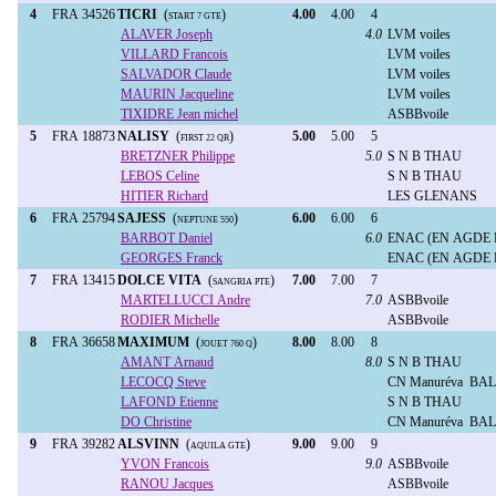
4
FRA 34526
TICRI
(
)
4.00
4.00
4
START 7 GTE
ALAVER Joseph
4.0
LVM voiles
VILLARD Francois
LVM voiles
SALVADOR Claude
LVM voiles
MAURIN Jacqueline
LVM voiles
TIXIDRE Jean michel
ASBBvoile
5
FRA 18873
NALISY
(
)
5.00
5.00
5
FIRST 22 QR
BRETZNER Philippe
5.0
S N B THAU
LEBOS Celine
S N B THAU
HITIER Richard
LES GLENANS
6
FRA 25794
SAJESS
(
)
6.00
6.00
6
NEPTUNE 550
BARBOT Daniel
6.0
ENAC (EN AGDE
GEORGES Franck
ENAC (EN AGDE
7
FRA 13415
DOLCE VITA
(
)
7.00
7.00
7
SANGRIA PTE
MARTELLUCCI Andre
7.0
ASBBvoile
RODIER Michelle
ASBBvoile
8
FRA 36658
MAXIMUM
(
)
8.00
8.00
8
JOUET 760 Q
AMANT Arnaud
8.0
S N B THAU
LECOCQ Steve
CN Manuréva BA
LAFOND Etienne
S N B THAU
DO Christine
CN Manuréva BA
9
FRA 39282
ALSVINN
(
)
9.00
9.00
9
AQUILA GTE
YVON Francois
9.0
ASBBvoile
RANOU Jacques
ASBBvoile