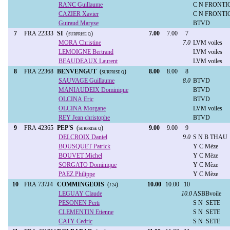
RANC Guillaume
C N FRONT
CAZIER Xavier
C N FRONT
Guiraud Maryse
BTVD
7
FRA 22333
SI
(
)
7.00
7.00
7
SURPRISE Q
MORA Christine
7.0
LVM voiles
LEMOIGNE Bertrand
LVM voiles
BEAUDEAUX Laurent
LVM voiles
8
FRA 22368
BENVENGUT
(
)
8.00
8.00
8
SURPRISE Q
SAUVAGE Guillaume
8.0
BTVD
MANIAUDEIX Dominique
BTVD
OLCINA Eric
BTVD
OLCINA Morgane
LVM voiles
REY Jean christophe
BTVD
9
FRA 42365
PEP'S
(
)
9.00
9.00
9
SURPRISE Q
DELCROIX Daniel
9.0
S N B THAU
BOUSQUET Patrick
Y C Mèze
BOUVET Michel
Y C Mèze
SORGATO Dominique
Y C Mèze
PAEZ Philippe
Y C Mèze
10
FRA 737J4
COMMINGEOIS
(
)
10.00
10.00
10
J 24
LEGUAY Claude
10.0
ASBBvoile
PESONEN Perti
S N SETE
CLEMENTIN Etienne
S N SETE
CATY Cedric
S N SETE