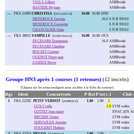
VIALA Gilbert
ASBBvoile
BASTIDE Myriam
ASBBvoile
---
FRA 21985
CHRISTISA
(
)
16.00
16.00
DNF
SUN LIGHT 30
MENEROUX Gervais
16.0
S N B THAU
MENEROUX Georgette
S N B THAU
CHANCELIER Alain
S N B THAU
---
FRA 38921
SAMPILLE
(
)
16.00
16.00
OCS
SUPER CHALLE
DI CESARE Dominique
16.0
ASBBvoile
DI CESARE Claudine
ASBBvoile
ROUZET Corinne
ASBBvoile
QUENOT Pierre jean
ASBBvoile
GAIDOZ Herve
ASBBvoile
Groupe HN3 après 1 courses (1 retenues)
(12 inscrits)
(Cliquez sur les noms soulignés pour accéder à la fiche du coureur)
Rgs
Ident
Concurrents
P Ret
P tot
c.1
Club 
1
FRA 22292
PETIT VERDOT
(
)
1.00
1.00
1
SURPRISE Q
LUX Cyrille
1.0
LVM voiles
COTTET Jean-marie
ENAC (EN A
MECHIN Agnes
LVM voiles
SERVAJEAN Antoine
LVM voiles
FOUGERIT Mathieu
LVM voiles
2
FRA 42354
HEGOA
(
)
2.00
2.00
2