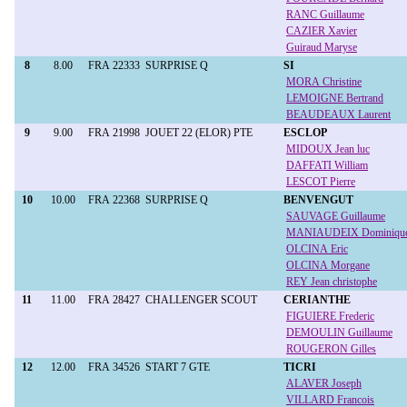
RANC Guillaume
CAZIER Xavier
Guiraud Maryse
8
8.00
FRA 22333
SURPRISE Q
SI
MORA Christine
LEMOIGNE Bertrand
BEAUDEAUX Laurent
9
9.00
FRA 21998
JOUET 22 (ELOR) PTE
ESCLOP
MIDOUX Jean luc
DAFFATI William
LESCOT Pierre
10
10.00
FRA 22368
SURPRISE Q
BENVENGUT
SAUVAGE Guillaume
MANIAUDEIX Dominiqu
OLCINA Eric
OLCINA Morgane
REY Jean christophe
11
11.00
FRA 28427
CHALLENGER SCOUT
CERIANTHE
FIGUIERE Frederic
DEMOULIN Guillaume
ROUGERON Gilles
12
12.00
FRA 34526
START 7 GTE
TICRI
ALAVER Joseph
VILLARD Francois