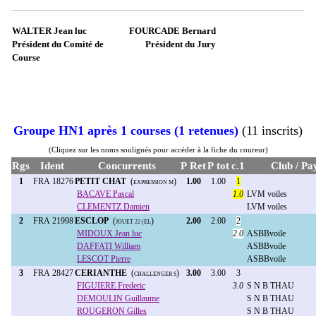
WALTER Jean luc
FOURCADE Bernard
Président du Comité de
Président du Jury
Course
Groupe HN1 après 1 courses (1 retenues)
(11 inscrits)
(Cliquez sur les noms soulignés pour accéder à la fiche du coureur)
Rgs
Ident
Concurrents
P Ret
P tot
c.1
Club / Pa
1
FRA 18276
PETIT CHAT
(
)
1.00
1.00
1
EXPRESSION M
BACAVE Pascal
1.0
LVM voiles
CLEMENTZ Damien
LVM voiles
2
FRA 21998
ESCLOP
(
)
2.00
2.00
2
JOUET 22 (EL
MIDOUX Jean luc
2.0
ASBBvoile
DAFFATI William
ASBBvoile
LESCOT Pierre
ASBBvoile
3
FRA 28427
CERIANTHE
(
)
3.00
3.00
3
CHALLENGER S
FIGUIERE Frederic
3.0
S N B THAU
DEMOULIN Guillaume
S N B THAU
ROUGERON Gilles
S N B THAU