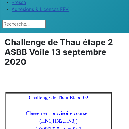
Presse
Adhésions & Licences FFV
Rechercher
Challenge de Thau étape 2
ASBB Voile 13 septembre
2020
Challenge de Thau Etape 02
Classement provisoire course 1
(HN1,HN2,HN3,)
13/09/2020 - coeff.: 1