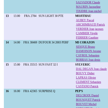
SALVADOR Claude
MAURIN Jacqueline
TIXIDRE Jean michel
13
13.00
FRA 2784
SUN LIGHT 30 PTE
MOJITHAU
AUBEY Pascal
ARCHIMBAUD Patrick
VERDIER Jean jacques
CAMBIER Virgile
FERRIER Gauthier
14
14.00
FRA 38469
DUFOUR 34 2003 PERF
MI CORAZON
SESQUE Bruno
DAMOISON Jerome
CAYROL Sebastien
BORRAS Jean denis
15
15.00
FRA 35515
SUN FAST 32 I
SYLVERIC
DAL DEGAN Jean claude
BOUVY Didier
LAPRAS Olivier
CLEMENT Sebastien
CASTANO Patrick
16
16.00
FRA 42365
SURPRISE Q
PEP'S
DELCROIX Daniel
BOUSQUET Patrick
BOUVET Michel