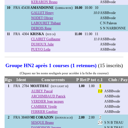
KERARON Bruno
ASBBvoile
10
FRA 45438
AMANDONNE
(
)
10.00
10.00
10
GIBSEA 68 DE
GALLET Henry
10.0
ASBBvoile
NODET Olivier
ASBBvoile
LABOURET Thibaut
C N Palavas
DEBOIS Rene
S N NARBONNE
11
FRA 4304
KRISKA
(
)
11.00
11.00
11
SUD 24
CLAIRET Guillaume
11.0
ASBBvoile
DUHOUX Julie
ASBBvoile
PUEYO Leila
ASBBvoile
Groupe HN2 après 1 courses (1 retenues)
(15 inscrits)
(Cliquez sur les noms soulignés pour accéder à la fiche du coureur)
Rgs
Ident
Concurrents
P Ret
P tot
c.1
Club / Pay
1
FRA 2784
MOJITHAU
(
)
1.00
1.00
1
SUN LIGHT 30
AUBEY Pascal
1.0
ASBBvoile
ARCHIMBAUD Patrick
ASBBvoile
VERDIER Jean jacques
ASBBvoile
CAMBIER Virgile
ASBBvoile
FERRIER Gauthier
ASBBvoile
2
FRA 38469
MI CORAZON
(
)
2.00
2.00
2
DUFOUR 34 20
SESQUE Bruno
2.0
S N B THAU
DAMOISON Jerome
S N B THAU