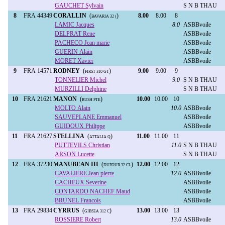
GAUCHET Sylvain
S N B THAU
8
FRA 44349
CORALLIN
(
)
8.00
8.00
8
BAVARIA 32 (
LAMIC Jacques
8.0
ASBBvoile
DELPRAT Rene
ASBBvoile
PACHECO Jean marie
ASBBvoile
GUERIN Alain
ASBBvoile
MORET Xavier
ASBBvoile
9
FRA 14571
RODNEY
(
)
9.00
9.00
9
FIRST 310 GT
TONNELIER Michel
9.0
S N B THAU
MURZILLI Delphine
S N B THAU
10
FRA 21621
MANON
(
)
10.00
10.00
10
RUSH PTE
MOLTO Alain
10.0
ASBBvoile
SAUVEPLANE Emmanuel
ASBBvoile
GUIDOUX Philippe
ASBBvoile
11
FRA 21627
STELLINA
(
)
11.00
11.00
11
ATTALIA Q
PUTTEVILS Christian
11.0
S N B THAU
ARSON Lucette
S N B THAU
12
FRA 37230
MANUBEAN III
(
)
12.00
12.00
12
DUFOUR 32 CL
CAVALIERE Jean pierre
12.0
ASBBvoile
CACHEUX Severine
ASBBvoile
CONTARDO NACHEF Maud
ASBBvoile
BRUNEL Francois
ASBBvoile
13
FRA 29834
CYRRUS
(
)
13.00
13.00
13
GIBSEA 312 C
ROSSIERE Robert
13.0
ASBBvoile