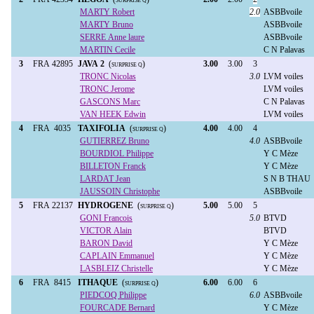
SURPRISE Q
MARTY Robert
2.0
ASBBvoile
MARTY Bruno
ASBBvoile
SERRE Anne laure
ASBBvoile
MARTIN Cecile
C N Palavas
3
FRA 42895
JAVA 2
(
)
3.00
3.00
3
SURPRISE Q
TRONC Nicolas
3.0
LVM voiles
TRONC Jerome
LVM voiles
GASCONS Marc
C N Palavas
VAN HEEK Edwin
LVM voiles
4
FRA 4035
TAXIFOLIA
(
)
4.00
4.00
4
SURPRISE Q
GUTIERREZ Bruno
4.0
ASBBvoile
BOURDIOL Philippe
Y C Mèze
BILLETON Franck
Y C Mèze
LARDAT Jean
S N B THAU
JAUSSOIN Christophe
ASBBvoile
5
FRA 22137
HYDROGENE
(
)
5.00
5.00
5
SURPRISE Q
GONI Francois
5.0
BTVD
VICTOR Alain
BTVD
BARON David
Y C Mèze
CAPLAIN Emmanuel
Y C Mèze
LASBLEIZ Christelle
Y C Mèze
6
FRA 8415
ITHAQUE
(
)
6.00
6.00
6
SURPRISE Q
PIEDCOQ Philippe
6.0
ASBBvoile
FOURCADE Bernard
Y C Mèze