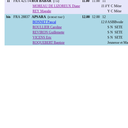
11
FRA 4217J4
ROI BABAR
(
)
11.00
11.00
11
J 24
MOREAU DE LIZOREUX Diane
11.0
Y C Mèze
REY Magalie
Y C Mèze
bis
FRA 28837
APSARA
(
)
12.00
12.00
12
H BOAT ISAF
BONNET Pascal
12.0
ASBBvoile
ROULLIER Caroline
S N SETE
REVIRON Guillemette
S N SETE
VICENS Eric
S N SETE
ROQUEBERT Baptiste
Jeunesse et Ma