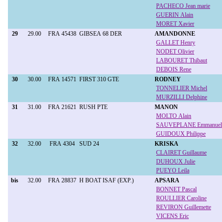
PACHECO Jean marie
GUERIN Alain
MORET Xavier
29
29.00
FRA 45438
GIBSEA 68 DER
AMANDONNE
GALLET Henry
NODET Olivier
LABOURET Thibaut
DEBOIS Rene
30
30.00
FRA 14571
FIRST 310 GTE
RODNEY
TONNELIER Michel
MURZILLI Delphine
31
31.00
FRA 21621
RUSH PTE
MANON
MOLTO Alain
SAUVEPLANE Emmanuel
GUIDOUX Philippe
32
32.00
FRA 4304
SUD 24
KRISKA
CLAIRET Guillaume
DUHOUX Julie
PUEYO Leila
bis
32.00
FRA 28837
H BOAT ISAF (EXP.)
APSARA
BONNET Pascal
ROULLIER Caroline
REVIRON Guillemette
VICENS Eric