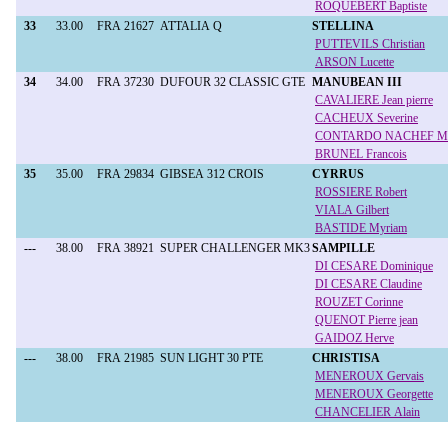
ROQUEBERT Baptiste
33
33.00
FRA 21627
ATTALIA Q
STELLINA
PUTTEVILS Christian
ARSON Lucette
34
34.00
FRA 37230
DUFOUR 32 CLASSIC GTE
MANUBEAN III
CAVALIERE Jean pierre
CACHEUX Severine
CONTARDO NACHEF M
BRUNEL Francois
35
35.00
FRA 29834
GIBSEA 312 CROIS
CYRRUS
ROSSIERE Robert
VIALA Gilbert
BASTIDE Myriam
---
38.00
FRA 38921
SUPER CHALLENGER MK3
SAMPILLE
DI CESARE Dominique
DI CESARE Claudine
ROUZET Corinne
QUENOT Pierre jean
GAIDOZ Herve
---
38.00
FRA 21985
SUN LIGHT 30 PTE
CHRISTISA
MENEROUX Gervais
MENEROUX Georgette
CHANCELIER Alain