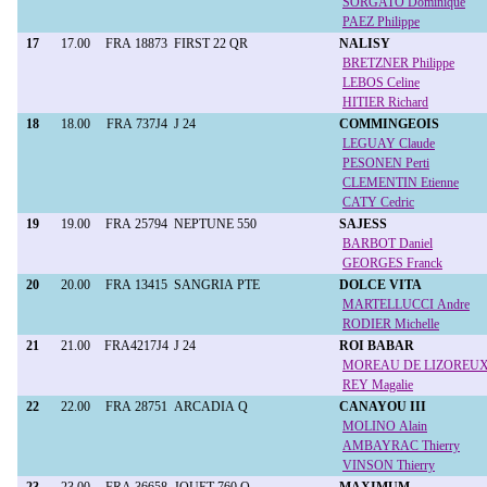
SORGATO Dominique
PAEZ Philippe
17
17.00
FRA 18873
FIRST 22 QR
NALISY
BRETZNER Philippe
LEBOS Celine
HITIER Richard
18
18.00
FRA 737J4
J 24
COMMINGEOIS
LEGUAY Claude
PESONEN Perti
CLEMENTIN Etienne
CATY Cedric
19
19.00
FRA 25794
NEPTUNE 550
SAJESS
BARBOT Daniel
GEORGES Franck
20
20.00
FRA 13415
SANGRIA PTE
DOLCE VITA
MARTELLUCCI Andre
RODIER Michelle
21
21.00
FRA4217J4
J 24
ROI BABAR
MOREAU DE LIZOREUX 
REY Magalie
22
22.00
FRA 28751
ARCADIA Q
CANAYOU III
MOLINO Alain
AMBAYRAC Thierry
VINSON Thierry