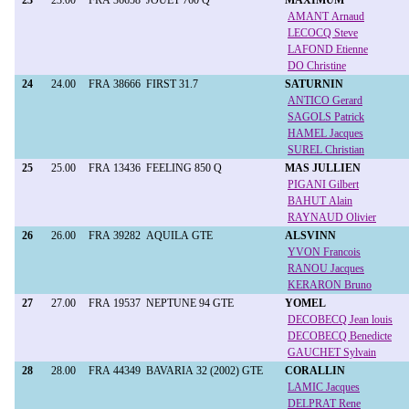
23
23.00
FRA 36658
JOUET 760 Q
MAXIMUM
AMANT Arnaud
LECOCQ Steve
LAFOND Etienne
DO Christine
24
24.00
FRA 38666
FIRST 31.7
SATURNIN
ANTICO Gerard
SAGOLS Patrick
HAMEL Jacques
SUREL Christian
25
25.00
FRA 13436
FEELING 850 Q
MAS JULLIEN
PIGANI Gilbert
BAHUT Alain
RAYNAUD Olivier
26
26.00
FRA 39282
AQUILA GTE
ALSVINN
YVON Francois
RANOU Jacques
KERARON Bruno
27
27.00
FRA 19537
NEPTUNE 94 GTE
YOMEL
DECOBECQ Jean louis
DECOBECQ Benedicte
GAUCHET Sylvain
28
28.00
FRA 44349
BAVARIA 32 (2002) GTE
CORALLIN
LAMIC Jacques
DELPRAT Rene