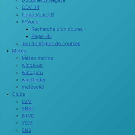
Documents Régate
CDV 34
Ligue Voile LR
FFVoile
Recherche d'un coureur
Page HN
Jeu de Règles de courses
Météo
Météo marine
winds-up
windguru
windfinder
meteociel
Clubs
LVM
SNBT
BTVD
YCM
SNS