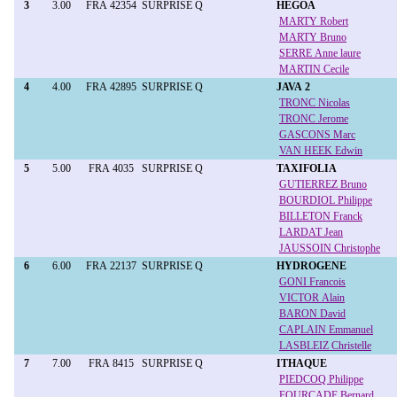
3
3.00
FRA 42354
SURPRISE Q
HEGOA
MARTY Robert
MARTY Bruno
SERRE Anne laure
MARTIN Cecile
4
4.00
FRA 42895
SURPRISE Q
JAVA 2
TRONC Nicolas
TRONC Jerome
GASCONS Marc
VAN HEEK Edwin
5
5.00
FRA 4035
SURPRISE Q
TAXIFOLIA
GUTIERREZ Bruno
BOURDIOL Philippe
BILLETON Franck
LARDAT Jean
JAUSSOIN Christophe
6
6.00
FRA 22137
SURPRISE Q
HYDROGENE
GONI Francois
VICTOR Alain
BARON David
CAPLAIN Emmanuel
LASBLEIZ Christelle
7
7.00
FRA 8415
SURPRISE Q
ITHAQUE
PIEDCOQ Philippe
FOURCADE Bernard