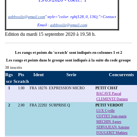
asbbvoile@gmail.com
" style="color: rgb(128, 0, 136);">Contact
Email :
asbbvoile@gmail.com
Edition du mardi 15 septembre 2020 à 19.58 h.
Les rangs et points du 'scratch' sont indiqués en colonnes 1 et 2
Les rangs et points dans le groupe sont indiqués à la suite du code groupe
38 inscrits
Rgs
Pts
Ident
Serie
Concurrents
scr
Scratch
1
1.00
FRA 18276
EXPRESSION MICRO
PETIT CHAT
BACAVE Pascal
CLEMENTZ Damien
2
2.00
FRA 22292
SURPRISE Q
PETIT VERDOT
LUX Cyrille
COTTET Jean-marie
MECHIN Agnes
SERVAJEAN Antoine
FOUGERIT Mathieu