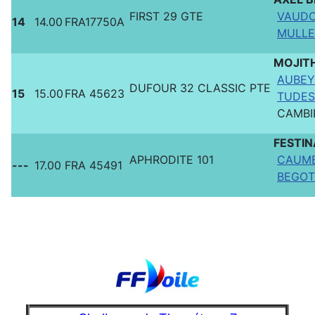
FIRST 29 GTE
VAUDO
14
14.00
FRA17750A
MULLER
MOJIT
AUBEY 
DUFOUR 32 CLASSIC PTE
15
15.00
FRA 45623
TUDES
CAMBIE
FESTIN
APHRODITE 101
CAUMEI
---
17.00
FRA 45491
BEGOT 