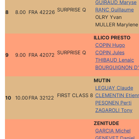
GUIRAUD Maryse
SURPRISE Q
RANC Guillaume
8
8.00
FRA 42226
OLRY Yvan
MULLER Marylen
ILLICO PRESTO
COPIN Hugo
SURPRISE Q
COPIN Jules
9
9.00
FRA 42072
THIBAUD Lenaic
BOURGUIGNON D'
MUTIN
LEGUAY Claude
FIRST CLASS 8
CLEMENTIN Etien
10
10.00
FRA 32122
PESONEN Perti
ZAGAROLI Tony
ZENITUDE
GARCIA Michel
GENEVET Daniel