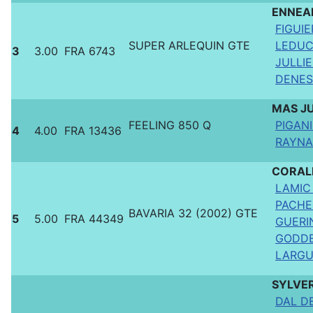
ENNEA
FIGUIE
SUPER ARLEQUIN GTE
LEDUC 
3
3.00
FRA 6743
JULLIE
DENES
MAS J
FEELING 850 Q
PIGANI
4
4.00
FRA 13436
RAYNAU
CORAL
LAMIC
PACHE
BAVARIA 32 (2002) GTE
5
5.00
FRA 44349
GUERIN
GODDE
LARGU
SYLVE
DAL DE