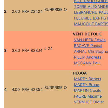
BOTTRAUD GUILE
TORRE ALEXAND
SURPRISE Q
2
2.00
FRA 22424
LEBRANCHU PAU
FLEURIEL BAPTIS
MAUCOUT BAPTI
VENT DE FOLIE
VAN HEEK Edwin
BACAVE Pascal
J 24
3
3.00
FRA 828J4
ARNAL Christophe
PILLIP Andreas
MCCANN Paul
HEGOA
MARTY Robert
MARTY Bruno
SURPRISE Q
4
4.00
FRA 42354
MARTIN Cecile
FAURE Maxime
VERNHET Didier