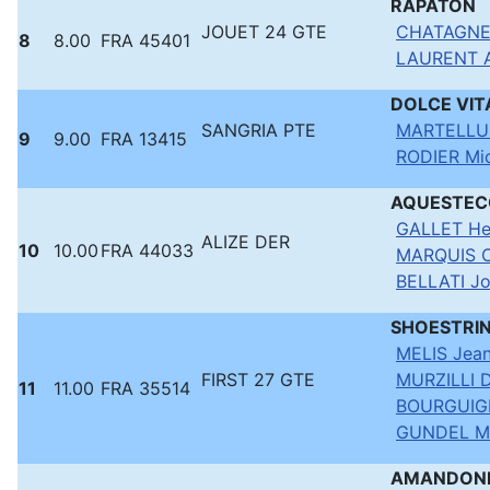
RAPATON
JOUET 24 GTE
CHATAGNE
8
8.00
FRA 45401
LAURENT A
DOLCE VI
SANGRIA PTE
MARTELLU
9
9.00
FRA 13415
RODIER Mic
AQUESTE
GALLET He
ALIZE DER
10
10.00
FRA 44033
MARQUIS C
BELLATI J
SHOESTRI
MELIS Jean
FIRST 27 GTE
MURZILLI D
11
11.00
FRA 35514
BOURGUIGN
GUNDEL Mi
AMANDON