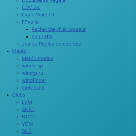
Documents Régate
CDV 34
Ligue Voile LR
FFVoile
Recherche d'un coureur
Page HN
Jeu de Règles de courses
Météo
Météo marine
winds-up
windguru
windfinder
meteociel
Clubs
LVM
SNBT
BTVD
YCM
SNS