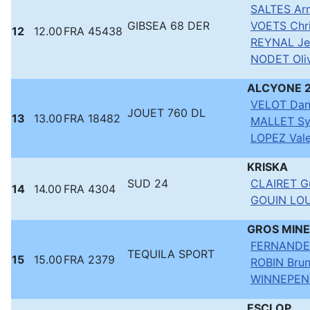
SALTES Ar
GIBSEA 68 DER
VOETS Chr
12
12.00
FRA 45438
REYNAL Jea
NODET Oliv
ALCYONE 
VELOT Dan
JOUET 760 DL
13
13.00
FRA 18482
MALLET Sy
LOPEZ Vale
KRISKA
SUD 24
CLAIRET Gu
14
14.00
FRA 4304
GOUIN LOU
GROS MIN
FERNANDEZ
TEQUILA SPORT
15
15.00
FRA 2379
ROBIN Bru
WINNEPEN
ESCLOP