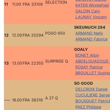
SELECTION
11
11.00
FRA 33109
KATER Winniefred
GALDIN Caty
LAUNAY Vincent
SKEUNUCH 294
POGO 650
ARMAND Nelly
12
12.00
FRA 20294
ARMAND Fabrice
GOALY
BONET Albin
SURPRISE Q
ABDELOUADOUD 
13
13.00
FRA 22355
ROSAY Patrice
BROUILLET Sophi
SO GOOD
DELCROIX Daniel
CUCULIERE Serge
A 27 Q
---
16.00
FRA 38319
BOUSQUET Patric
PAEZ Philippe