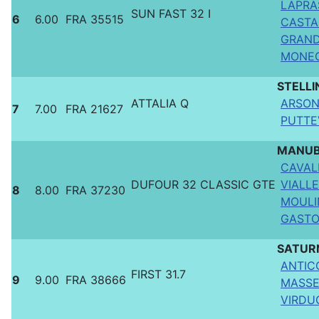
LAPRAS
SUN FAST 32 I
6
6.00
FRA 35515
CASTAN
GRAND 
MONEGI
STELL
ATTALIA Q
ARSON 
7
7.00
FRA 21627
PUTTEV
MANUBE
CAVALI
DUFOUR 32 CLASSIC GTE
VIALLE
8
8.00
FRA 37230
MOULIN
GASTOU
SATUR
ANTIC
FIRST 31.7
9
9.00
FRA 38666
MASSE
VIRDUC