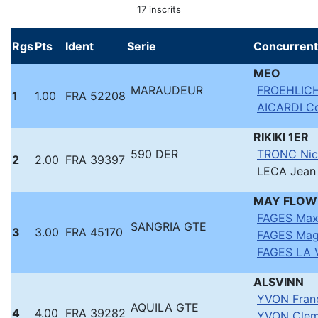
17 inscrits
Rgs
Pts
Ident
Serie
Concurrent
MEO
MARAUDEUR
FROEHLICH
1
1.00
FRA 52208
AICARDI Co
RIKIKI 1ER
590 DER
TRONC Nic
2
2.00
FRA 39397
LECA Jean 
MAY FLO
FAGES Max
SANGRIA GTE
3
3.00
FRA 45170
FAGES Mag
FAGES LA 
ALSVINN
YVON Fran
AQUILA GTE
4
4.00
FRA 39282
YVON Clem