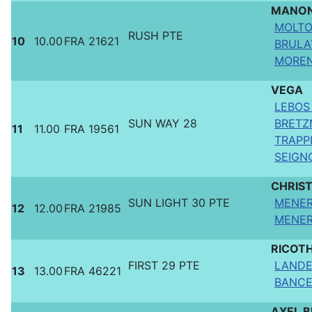
MANO
MOLTO 
RUSH PTE
10
10.00
FRA 21621
BRULA
MOREN
VEGA
LEBOS 
SUN WAY 28
BRETZN
11
11.00
FRA 19561
TRAPP
SEIGNO
CHRIS
SUN LIGHT 30 PTE
MENER
12
12.00
FRA 21985
MENER
RICOT
FIRST 29 PTE
LANDE
13
13.00
FRA 46221
BANCE
AXEL 