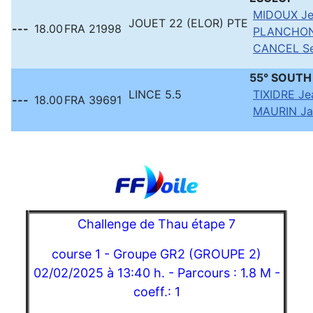
MIDOUX Je
JOUET 22 (ELOR) PTE
---
18.00
FRA 21998
PLANCHON
CANCEL Se
55° SOUT
LINCE 5.5
TIXIDRE Je
---
18.00
FRA 39691
MAURIN Ja
Challenge de Thau étape 7
course 1 - Groupe GR2 (GROUPE 2)
02/02/2025 à 13:40 h. - Parcours : 1.8 M -
coeff.: 1