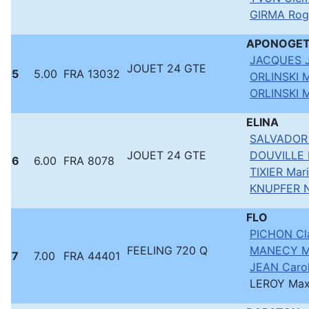
GIRMA Rog
APONOGE
JACQUES J
JOUET 24 GTE
5
5.00
FRA 13032
ORLINSKI M
ORLINSKI 
ELINA
SALVADOR 
JOUET 24 GTE
DOUVILLE 
6
6.00
FRA 8078
TIXIER Mar
KNUPFER 
FLO
PICHON Cl
FEELING 720 Q
MANECY M
7
7.00
FRA 44401
JEAN Carol
LEROY Ma