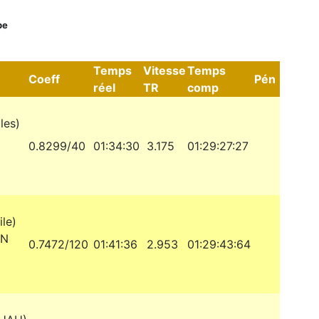
pe
Temps
Vitesse
Temps
Coeff
Pén
réel
TR
comp
les)
0.8299/40
01:34:30
3.175
01:29:27:27
le)
AN
0.7472/120
01:41:36
2.953
01:29:43:64