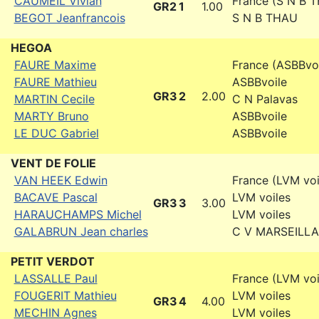
CAUMEIL Vivian
France (S N B 
GR2
1
1.00
BEGOT Jeanfrancois
S N B THAU
HEGOA
FAURE Maxime
France (ASBBvoi
FAURE Mathieu
ASBBvoile
GR3
2
2.00
MARTIN Cecile
C N Palavas
MARTY Bruno
ASBBvoile
LE DUC Gabriel
ASBBvoile
VENT DE FOLIE
VAN HEEK Edwin
France (LVM voi
BACAVE Pascal
LVM voiles
GR3
3
3.00
HARAUCHAMPS Michel
LVM voiles
GALABRUN Jean charles
C V MARSEILL
PETIT VERDOT
LASSALLE Paul
France (LVM voi
FOUGERIT Mathieu
LVM voiles
GR3
4
4.00
MECHIN Agnes
LVM voiles