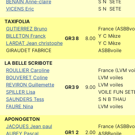
BENAIN Anne-claire
S N SETE
VICENS Eric
S N SETE
TAXIFOLIA
GUTIERREZ Bruno
France (ASBBvoi
BILLETON Franck
Y C Mèze
GR3
8
8.00
LARDAT Jean christophe
Y C Mèze
GIRAUDET FABRICE
ASBBvoile
LA BELLE SCRIBOTE
ROULLIER Caroline
France (LVM voi
BOUVERET Coline
LVM voiles
REVIRON Guillemette
LVM voiles
GR3
9
9.00
SPILLER Lisa
VOILE FUN SET
SAUNDERS Tess
S N B THAU
FAURE Nina
LVM voiles
APONOGETON
JACQUES Jean paul
France (ASBBvoi
GR1
2
2.00
AUBEY Pascal
ASBBvoile