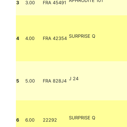
APHRODITE 101
3
3.00
FRA 45491
SURPRISE Q
4
4.00
FRA 42354
J 24
5
5.00
FRA 828J4
SURPRISE Q
6
6.00
22292