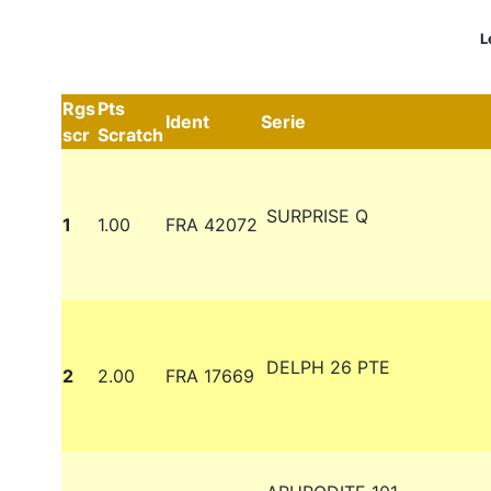
L
Rgs
Pts
Ident
Serie
scr
Scratch
SURPRISE Q
1
1.00
FRA 42072
DELPH 26 PTE
2
2.00
FRA 17669