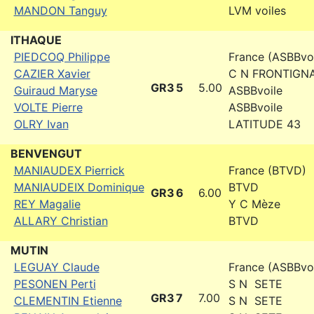
MANDON Tanguy
LVM voiles
ITHAQUE
PIEDCOQ Philippe
France (ASBBvoi
CAZIER Xavier
C N FRONTIGN
GR3
5
5.00
Guiraud Maryse
ASBBvoile
VOLTE Pierre
ASBBvoile
OLRY Ivan
LATITUDE 43
BENVENGUT
MANIAUDEX Pierrick
France (BTVD)
MANIAUDEIX Dominique
BTVD
GR3
6
6.00
REY Magalie
Y C Mèze
ALLARY Christian
BTVD
MUTIN
LEGUAY Claude
France (ASBBvoi
PESONEN Perti
S N SETE
GR3
7
7.00
CLEMENTIN Etienne
S N SETE