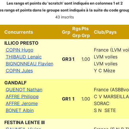
Les rangs et points du 'scratch' sont indiqués en colonnes 1 et 2
es rangs et points dans le groupe sont indiqués à la suite du code grou
43 inscrits
Rgs
Pts
Concurrents
Grp
Club/Pays
Grp
Grp
ILLICO PRESTO
COPIN Hugo
France (LVM voi
THIBAUD Lenaic
LVM voiles
GR3
1
1.00
BIGNONNEAU Flavien
LVM voiles
COPIN Jules
Y C Mèze
GANDALF
QUENOT Nathan
France (ASBBvoi
AFFRE Philippe
C V MARSEILL
GR1
1
1.00
AFFRE Jerome
SORAC
BONET Albin
S N SETE
FESTINA LENTE III