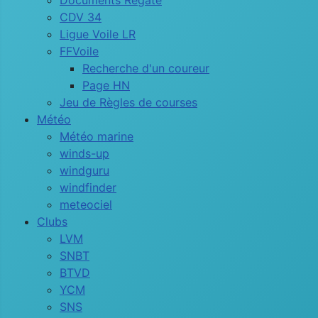
Documents Régate
CDV 34
Ligue Voile LR
FFVoile
Recherche d'un coureur
Page HN
Jeu de Règles de courses
Météo
Météo marine
winds-up
windguru
windfinder
meteociel
Clubs
LVM
SNBT
BTVD
YCM
SNS