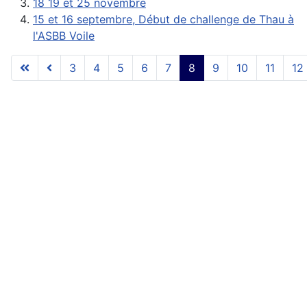
18 19 et 25 novembre
15 et 16 septembre, Début de challenge de Thau à
l'ASBB Voile
3
4
5
6
7
8
9
10
11
12
Page 8 sur 17