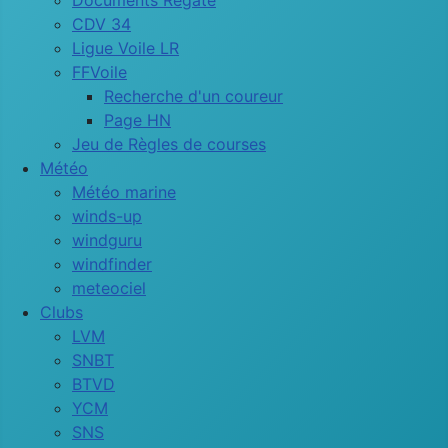
Documents Régate
CDV 34
Ligue Voile LR
FFVoile
Recherche d'un coureur
Page HN
Jeu de Règles de courses
Météo
Météo marine
winds-up
windguru
windfinder
meteociel
Clubs
LVM
SNBT
BTVD
YCM
SNS