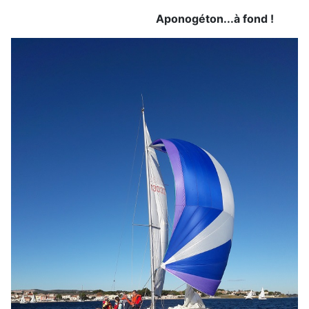
Aponogéton...à fond !