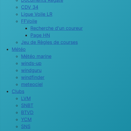
Documents Régate
CDV 34
Ligue Voile LR
FFVoile
Recherche d'un coureur
Page HN
Jeu de Règles de courses
Météo
Météo marine
winds-up
windguru
windfinder
meteociel
Clubs
LVM
SNBT
BTVD
YCM
SNS